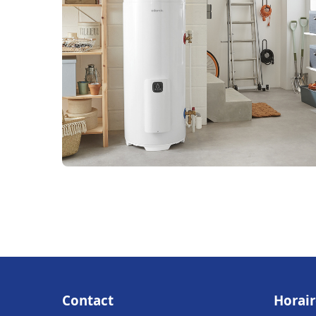
Contact
Horair