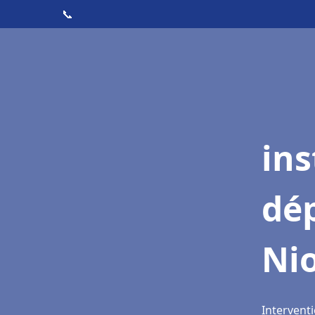
📞
ins
dé
Ni
Interventi