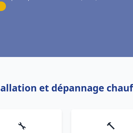
tallation et dépannage chauf
🔧
🔨