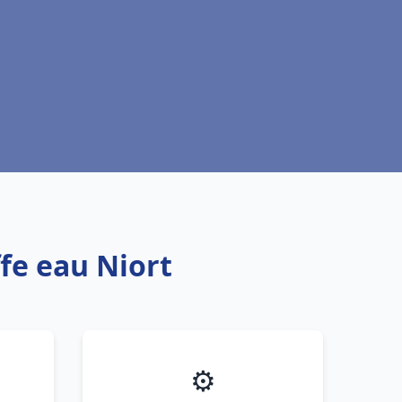
fe eau Niort
⚙️