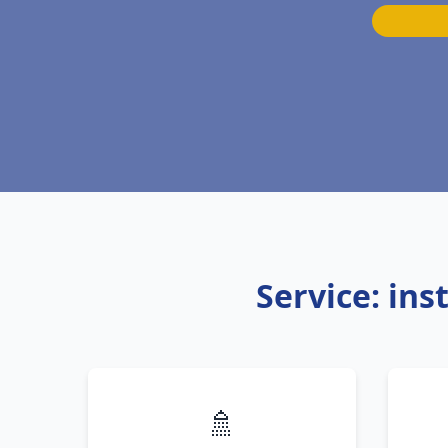
Service: ins
🚿