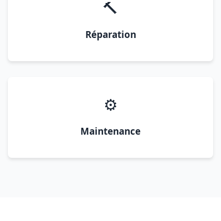
🔨
Réparation
⚙️
Maintenance