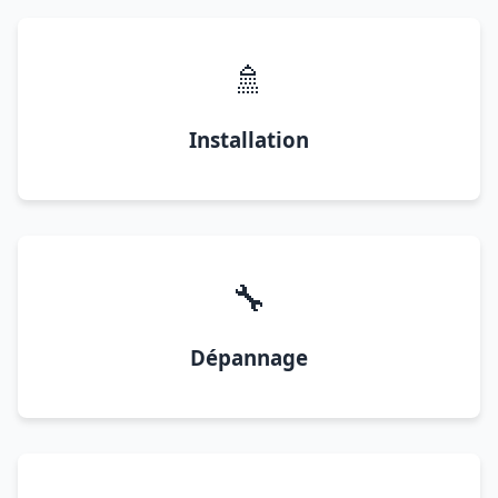
🚿
Installation
🔧
Dépannage