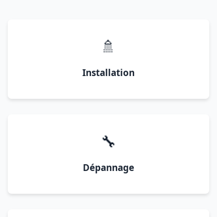
🚿
Installation
🔧
Dépannage