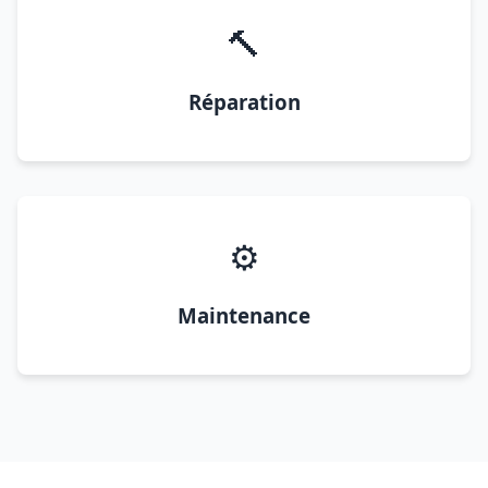
🔨
Réparation
⚙️
Maintenance