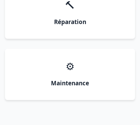
🔨
Réparation
⚙️
Maintenance