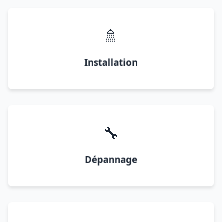
🚿
Installation
🔧
Dépannage