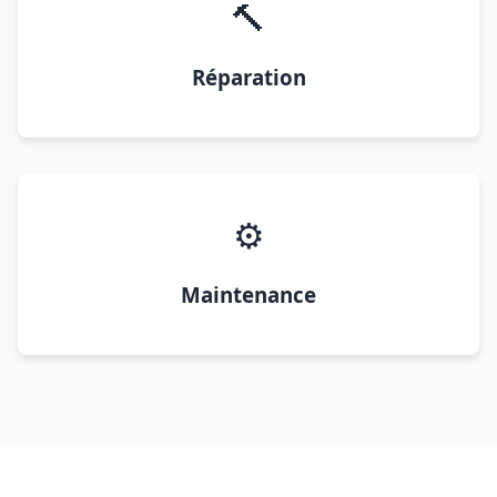
🔨
Réparation
⚙️
Maintenance