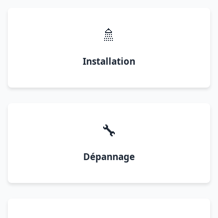
🚿
Installation
🔧
Dépannage