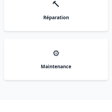
🔨
Réparation
⚙️
Maintenance