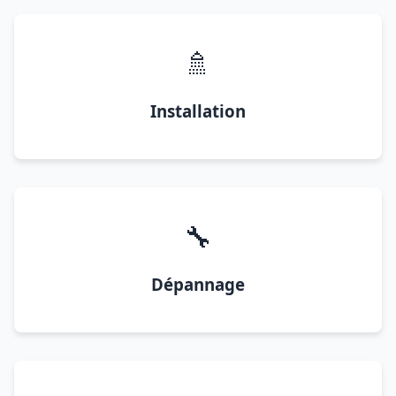
🚿
Installation
🔧
Dépannage