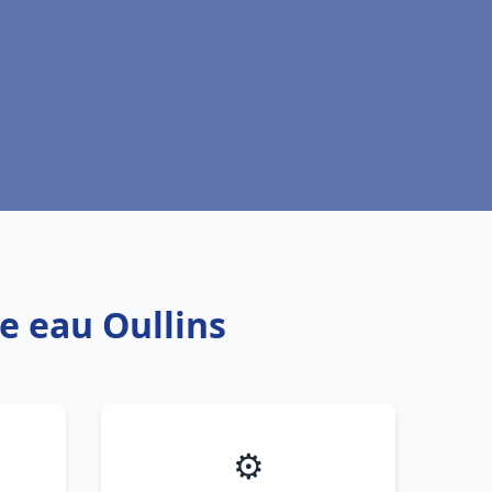
e eau Oullins
⚙️