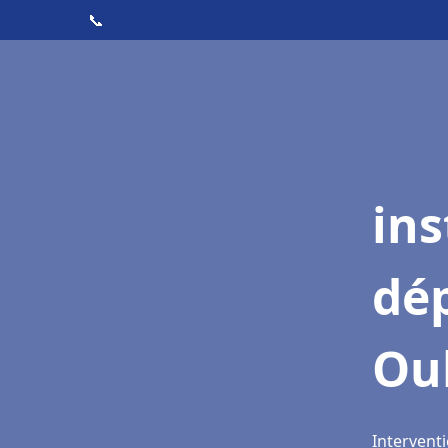
📞
ins
dé
Oul
Interventi