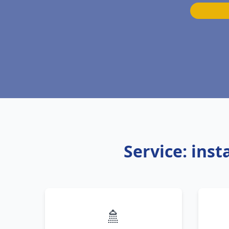
Service: ins
🚿