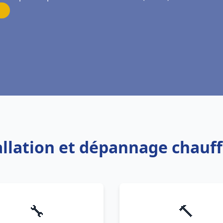
tallation et dépannage chauff
🔧
🔨