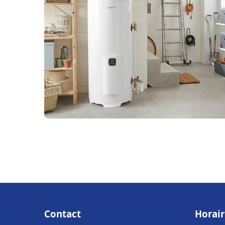
Contact
Horair