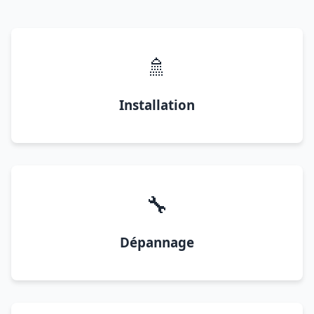
🚿
Installation
🔧
Dépannage