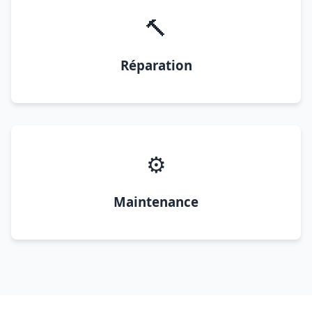
🔨
Réparation
⚙️
Maintenance