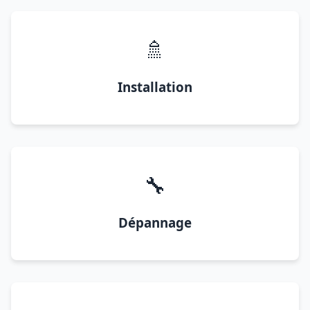
🚿
Installation
🔧
Dépannage