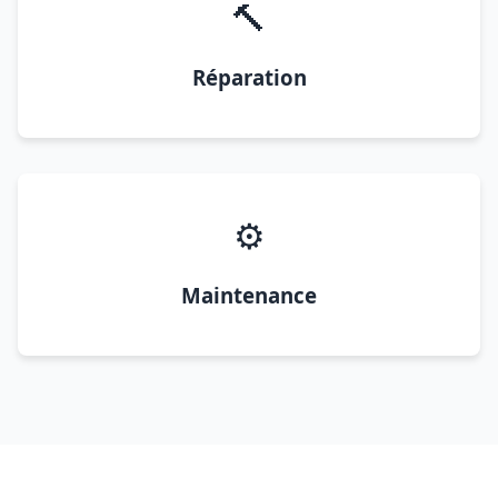
🔨
Réparation
⚙️
Maintenance