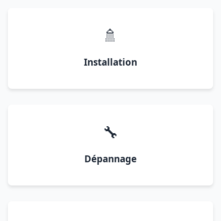
🚿
Installation
🔧
Dépannage