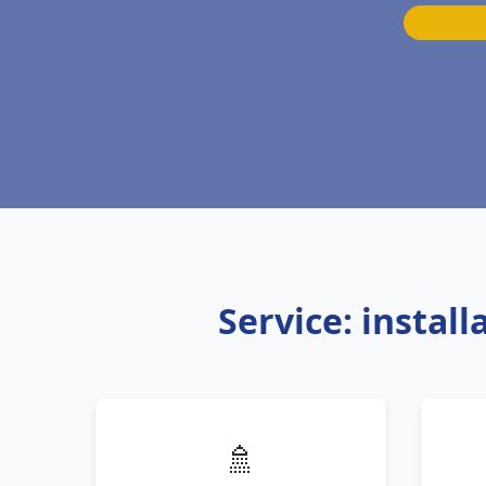
Service: insta
🚿