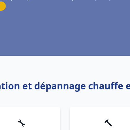
llation et dépannage chauffe
🔧
🔨