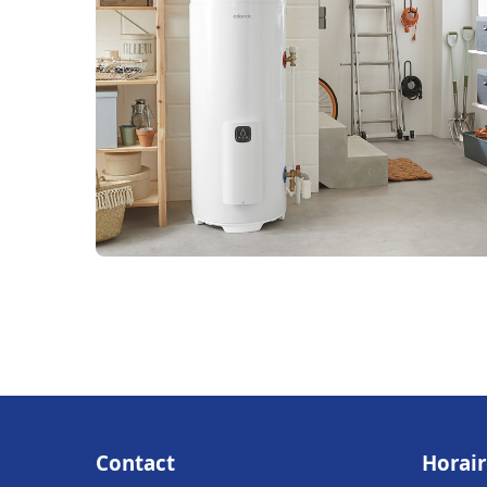
Contact
Horair