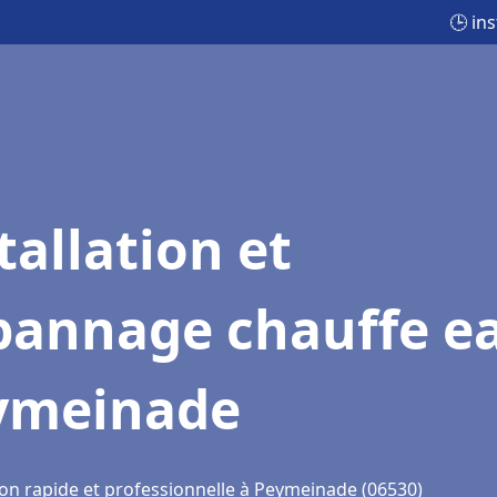
🕒 in
tallation et
pannage chauffe e
ymeinade
ion rapide et professionnelle à Peymeinade (06530)