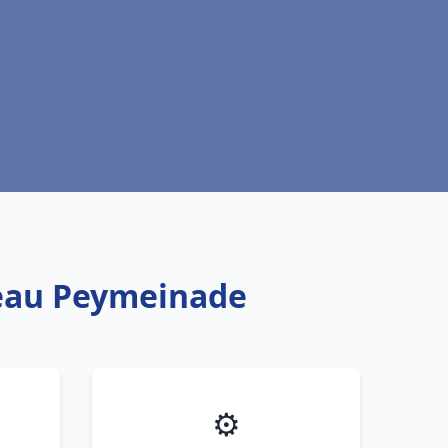
 eau Peymeinade
⚙️