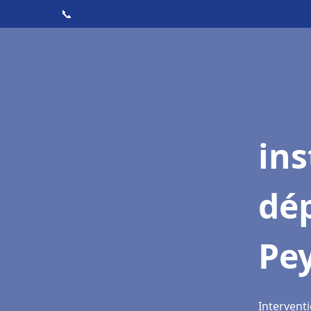
📞
ins
dé
Pe
Intervent