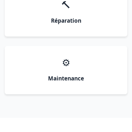
🔨
Réparation
⚙️
Maintenance