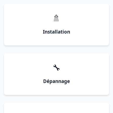
🚿
Installation
🔧
Dépannage