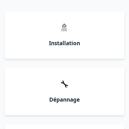
🚿
Installation
🔧
Dépannage