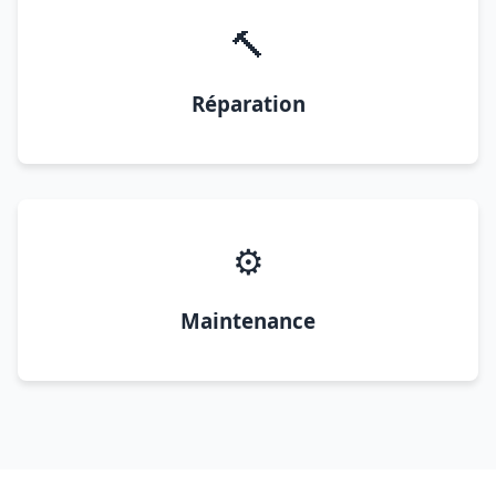
🔨
Réparation
⚙️
Maintenance