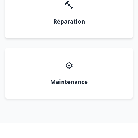
🔨
Réparation
⚙️
Maintenance