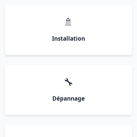
🚿
Installation
🔧
Dépannage