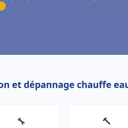
tion et dépannage chauffe eau
🔧
🔨