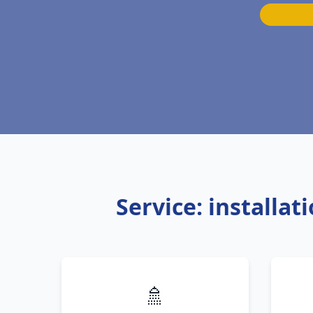
Service: installa
🚿