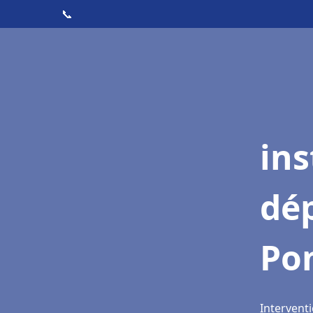
📞
ins
dé
Pon
Interventi