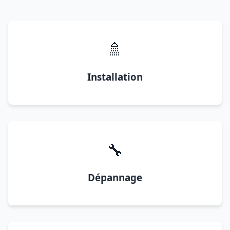
🚿
Installation
🔧
Dépannage