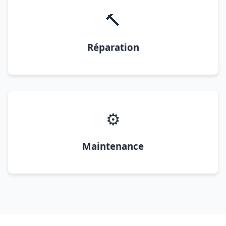
🔨
Réparation
⚙️
Maintenance