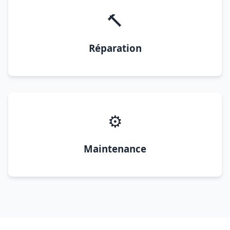
🔨
Réparation
⚙️
Maintenance