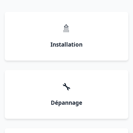
🚿
Installation
🔧
Dépannage