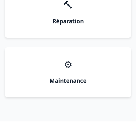
🔨
Réparation
⚙️
Maintenance