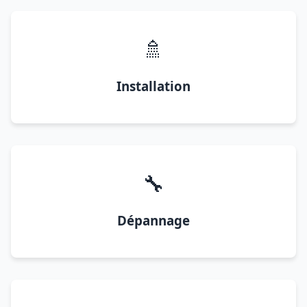
🚿
Installation
🔧
Dépannage