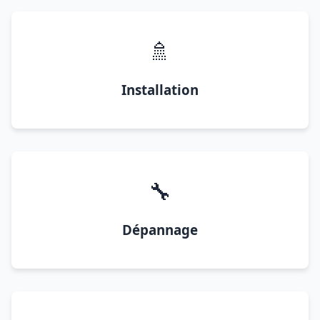
🚿
Installation
🔧
Dépannage