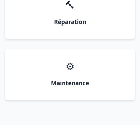
🔨
Réparation
⚙️
Maintenance