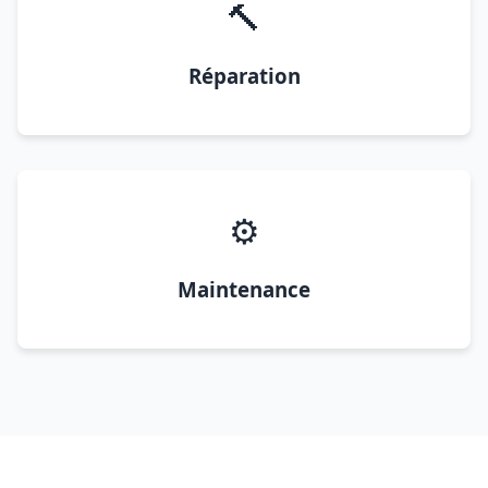
🔨
Réparation
⚙️
Maintenance