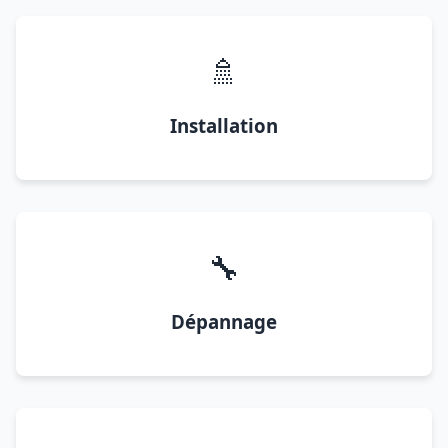
🚿
Installation
🔧
Dépannage