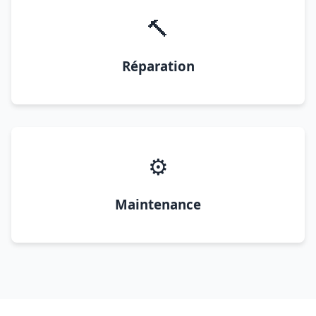
🔨
Réparation
⚙️
Maintenance