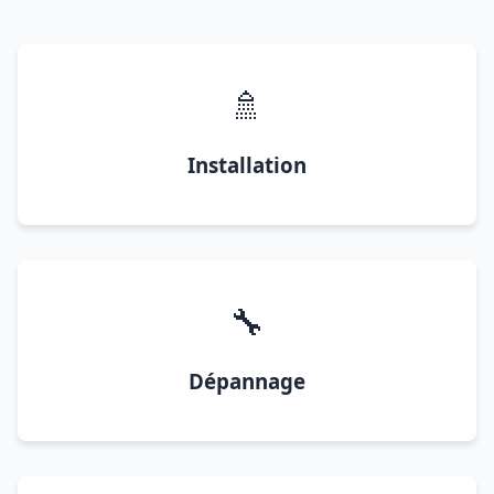
🚿
Installation
🔧
Dépannage