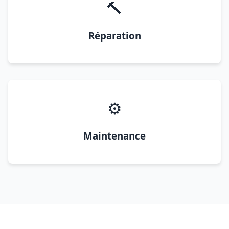
🔨
Réparation
⚙️
Maintenance