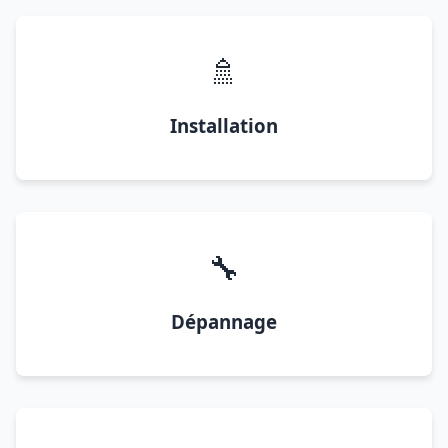
🚿
Installation
🔧
Dépannage