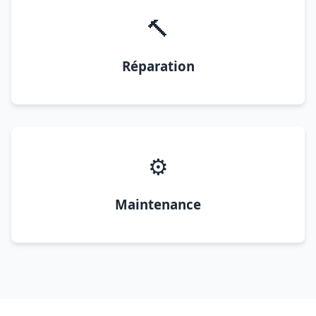
🔨
Réparation
⚙️
Maintenance