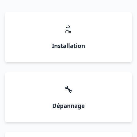
🚿
Installation
🔧
Dépannage