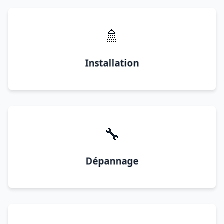
🚿
Installation
🔧
Dépannage