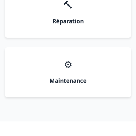
🔨
Réparation
⚙️
Maintenance