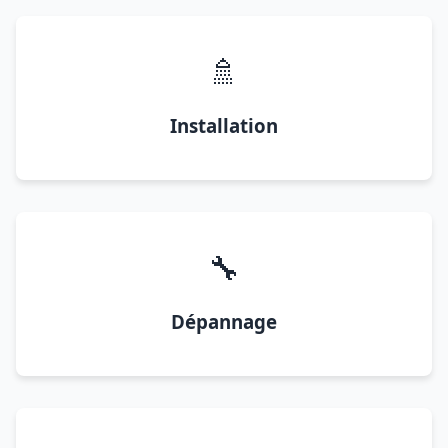
🚿
Installation
🔧
Dépannage