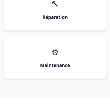
🔨
Réparation
⚙️
Maintenance