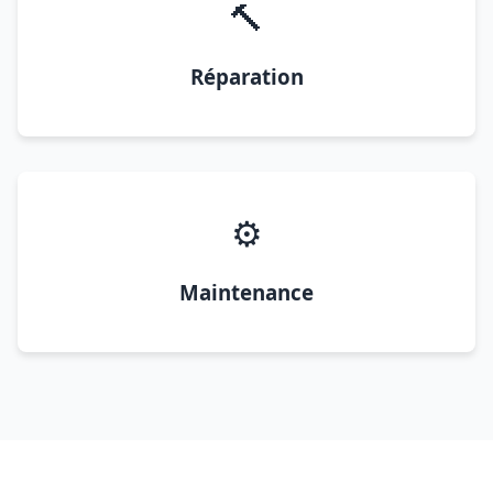
🔨
Réparation
⚙️
Maintenance