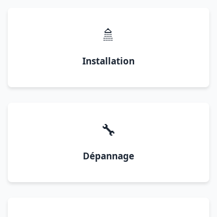
🚿
Installation
🔧
Dépannage