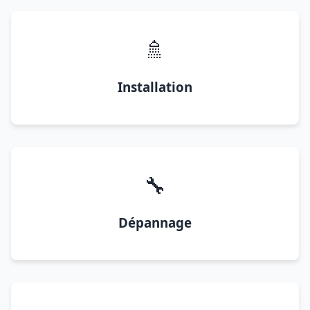
🚿
Installation
🔧
Dépannage