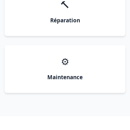
🔨
Réparation
⚙️
Maintenance