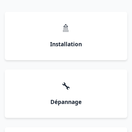
🚿
Installation
🔧
Dépannage