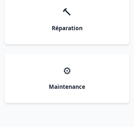
🔨
Réparation
⚙️
Maintenance