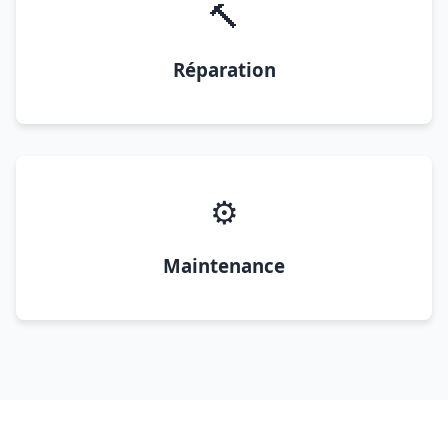
🔨
Réparation
⚙️
Maintenance