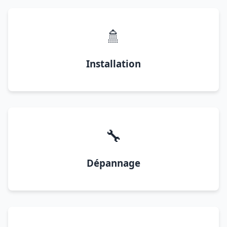
🚿
Installation
🔧
Dépannage