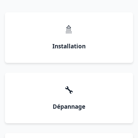
🚿
Installation
🔧
Dépannage