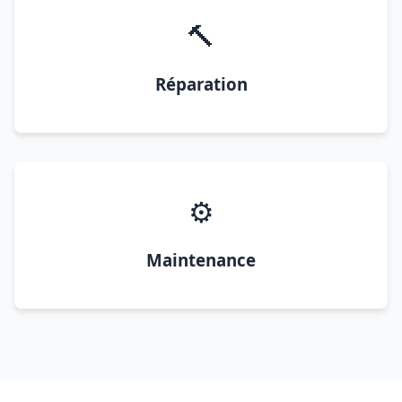
🔨
Réparation
⚙️
Maintenance