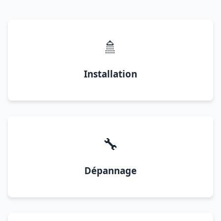
🚿
Installation
🔧
Dépannage