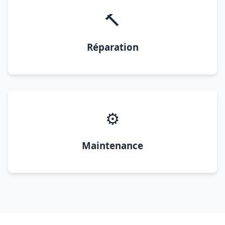
🔨
Réparation
⚙️
Maintenance