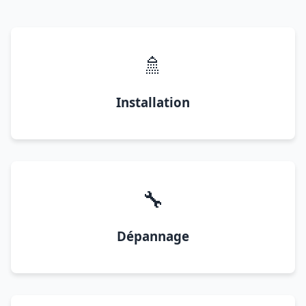
🚿
Installation
🔧
Dépannage