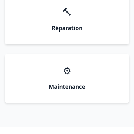
🔨
Réparation
⚙️
Maintenance