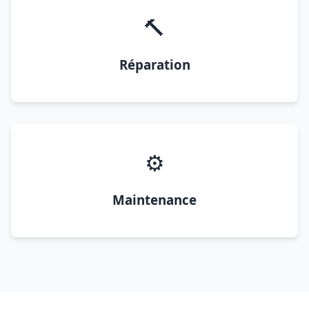
🔨
Réparation
⚙️
Maintenance