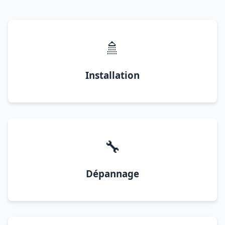
🚿
Installation
🔧
Dépannage