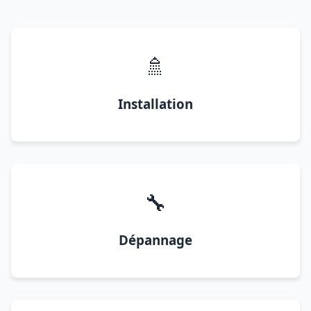
🚿
Installation
🔧
Dépannage