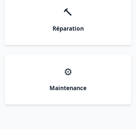
🔨
Réparation
⚙️
Maintenance