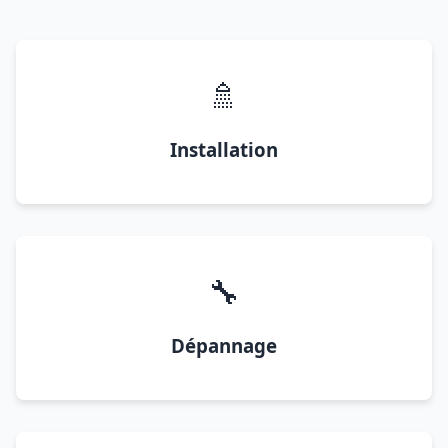
🚿
Installation
🔧
Dépannage