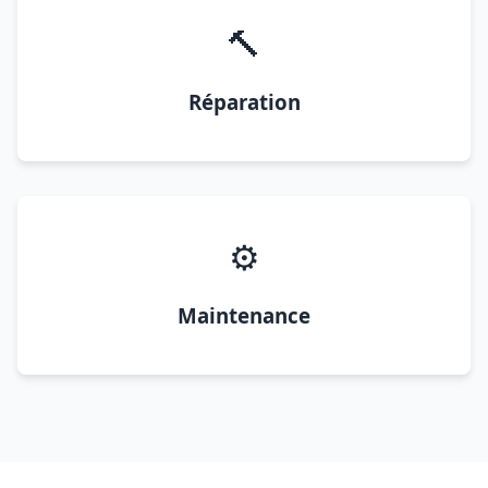
🔨
Réparation
⚙️
Maintenance