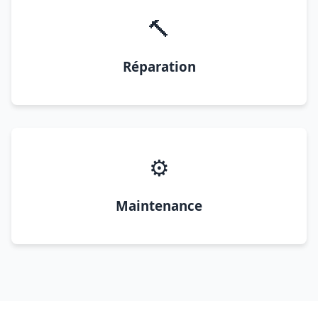
🔨
Réparation
⚙️
Maintenance