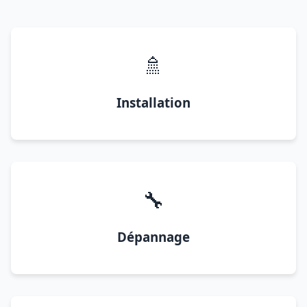
🚿
Installation
🔧
Dépannage