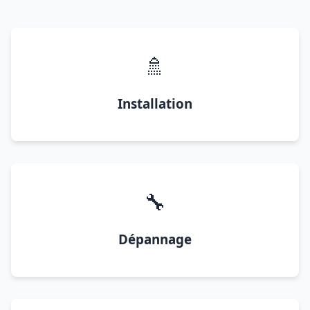
🚿
Installation
🔧
Dépannage