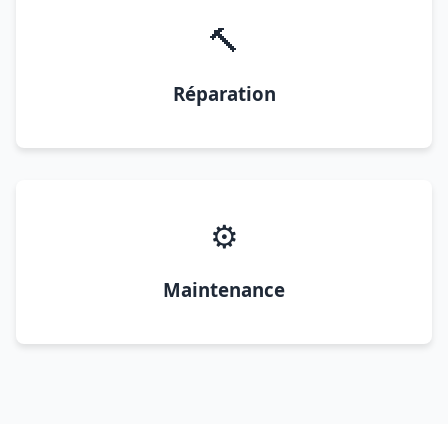
🔨
Réparation
⚙️
Maintenance