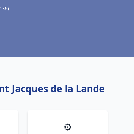
5136)
nt Jacques de la Lande
⚙️