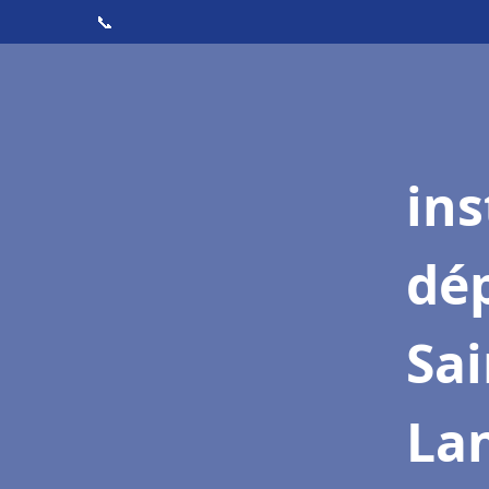
📞
ins
dé
Sai
La