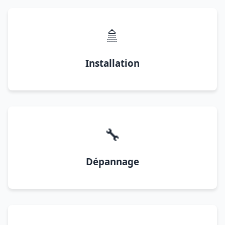
🚿
Installation
🔧
Dépannage