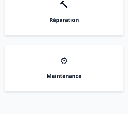
🔨
Réparation
⚙️
Maintenance