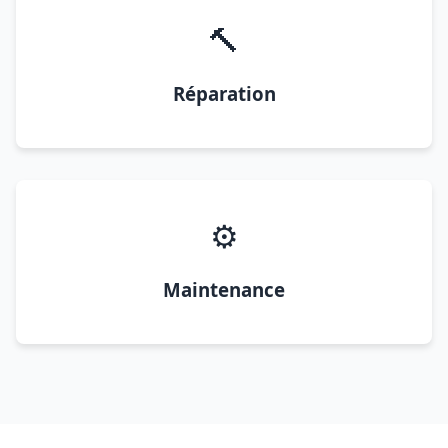
🔨
Réparation
⚙️
Maintenance