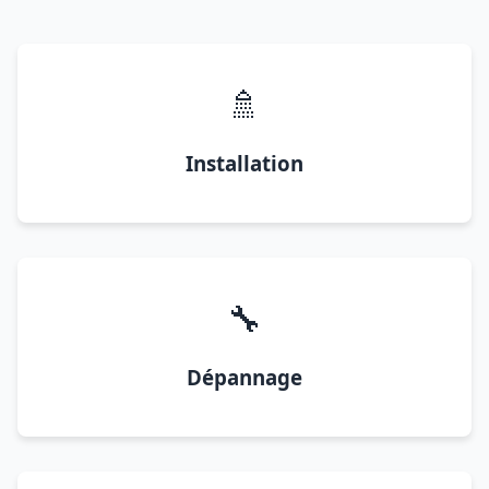
🚿
Installation
🔧
Dépannage