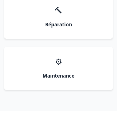
🔨
Réparation
⚙️
Maintenance