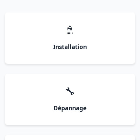
🚿
Installation
🔧
Dépannage