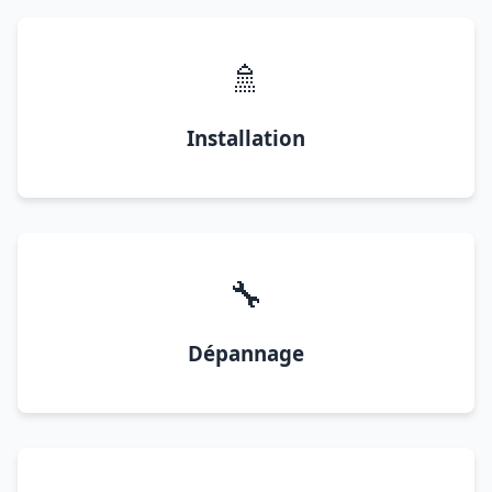
🚿
Installation
🔧
Dépannage