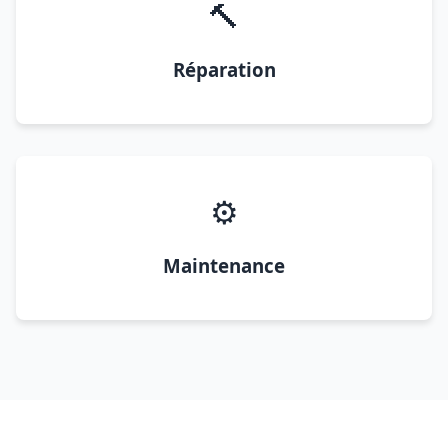
🔨
Réparation
⚙️
Maintenance