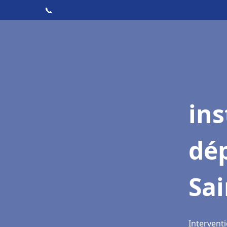
📞
ins
dé
Sai
Interventi