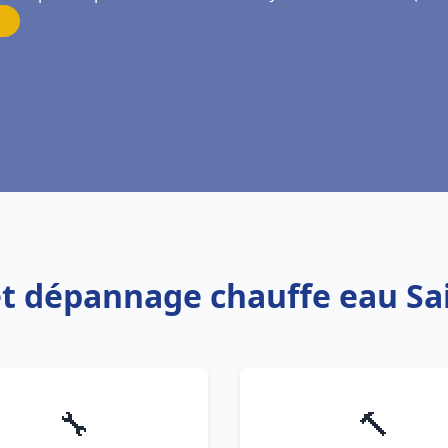
 et dépannage chauffe eau Sa
🔧
🔨