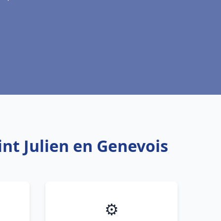
int Julien en Genevois
⚙️