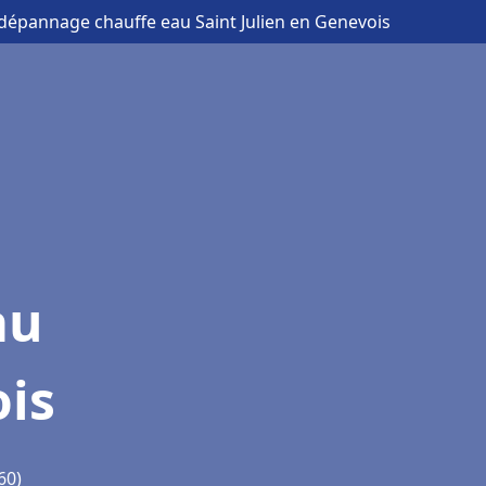
t dépannage chauffe eau Saint Julien en Genevois
au
ois
60)