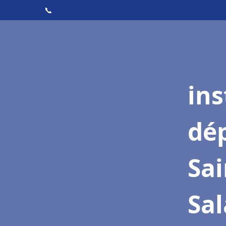
📞
ins
dé
Sai
Sa