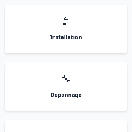
🚿
Installation
🔧
Dépannage