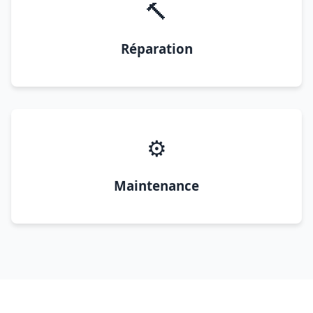
🔨
Réparation
⚙️
Maintenance