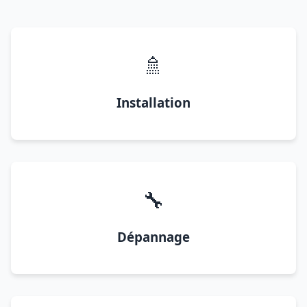
🚿
Installation
🔧
Dépannage