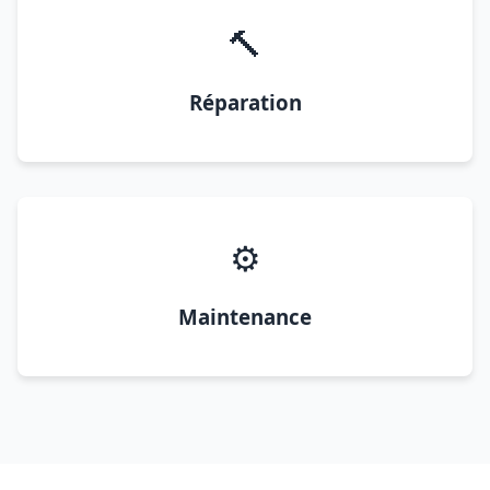
🔨
Réparation
⚙️
Maintenance