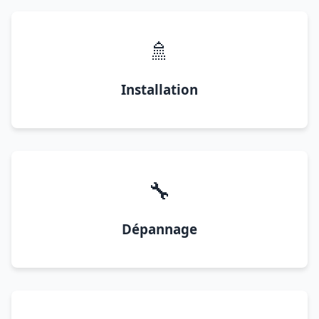
🚿
Installation
🔧
Dépannage