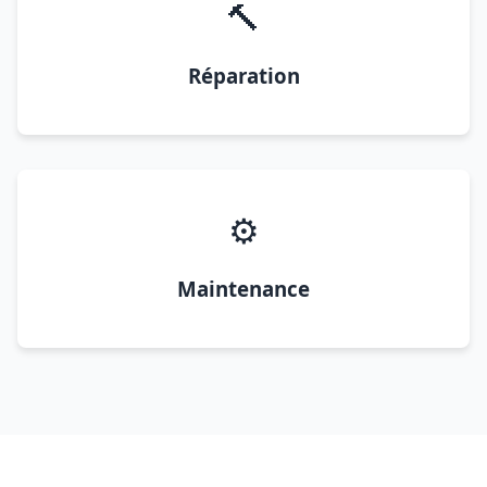
🔨
Réparation
⚙️
Maintenance