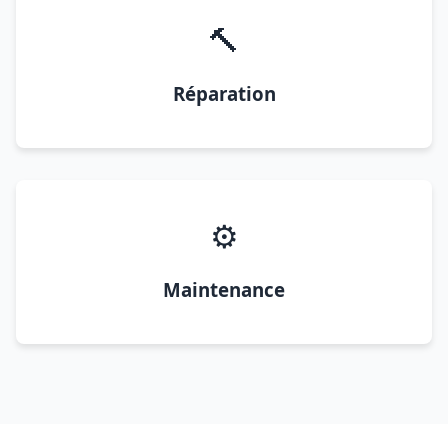
🔨
Réparation
⚙️
Maintenance