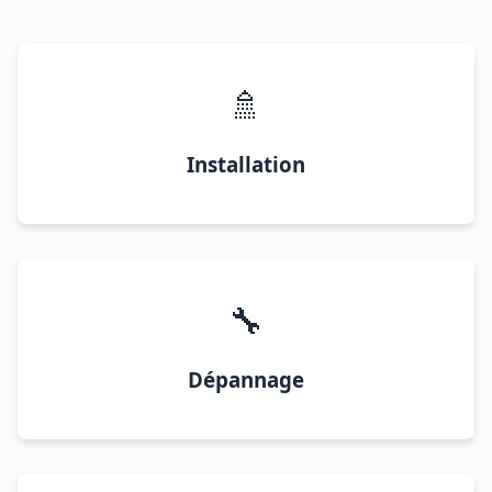
🚿
Installation
🔧
Dépannage