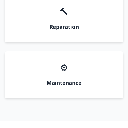
🔨
Réparation
⚙️
Maintenance