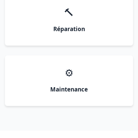
🔨
Réparation
⚙️
Maintenance