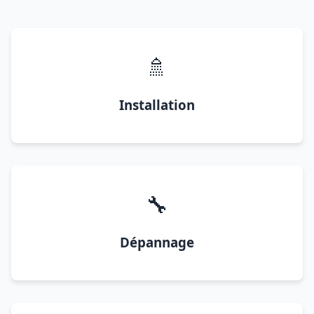
🚿
Installation
🔧
Dépannage